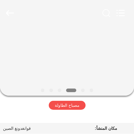
Co.,Ltd.
All
Rights
Reserved.
Developed
by
ECER
منزل
المنتجات
حول
بنا
جولة
مصباح الطاولة
في
المعمل
مكان المنشأ:
قوانغدونغ الصين