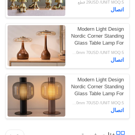
29USD /UNIT MOQ:5 قطع
Bedside Table Lamps
اتصال
Modern Light Design
Nordic Corner Standing
Glass Table Lamp For
Living Room
φ400*H450mm 70USD /UNIT MOQ:5 قطع
اتصال
Modern Light Design
Nordic Corner Standing
Glass Table Lamp For
Living Room
φ400*H450mm 70USD /UNIT MOQ:5 قطع
اتصال