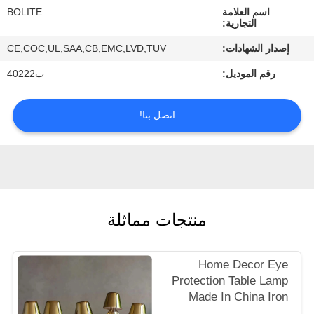
ضبط
اسم العلامة
BOLITE
التجارية:
الجودة
إصدار الشهادات:
CE,COC,UL,SAA,CB,EMC,LVD,TUV
رقم الموديل:
ب40222
اتصل
بنا
اتصل بنا!
طلب
اقتباس
خريطة
منتجات مماثلة
الموقع
Home Decor Eye
PRIVACY
Protection Table Lamp
Made In China Iron
POLICY
Table Lamp USB