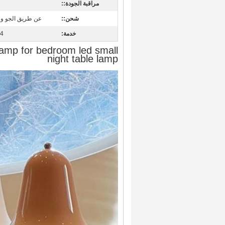
مراقبة الجودة::
شحن::
عن طريق الجو و
خدمة:
24 ساعة 
amp for bedroom led small
night table lamp