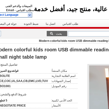
المبيعات والدعم الفنى
عالية، منتج جيد، أفضل خدمة.
طلب اقتباس
-
Email
ect Language
طلب اقتباس
اتصل بنا
ضبط الجودة
جولة في المع
بحث
Modern colorful kids room USB dimmable reading l
dern colorful kids room USB dimmable readin
all night table lamp
تفاصيل المنتج:
مكان المنشأ:
قوانغدونغ الصين
اسم العلامة التجارية:
BOLITE
إصدار الشهادات:
CE,COC,UL,SAA,CB,EMC,LVD,TUV
رقم الموديل:
BO1081
شروط الدفع والشحن:
الحد الأدنى لكمية:
5 قطع
الأسعار:
NEGOTIATE PRICE