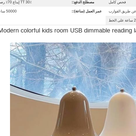
فحص كامل
مصطلح الدفع::
TT 30٪ إيداع 70٪ رصيد
عن طريق القوارب
عمر العمل (ساعة)::
50000 ساعة
على الخط
Modern colorful kids room USB dimmable reading l