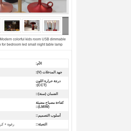
Modern colorful kids room USB dimmable
 for bedroom led small night table lamp
الأم:
جهد المدخلات (V):
درجة حرارة اللون
(CCT):
الضمان (سنة)::
كفاءة مصباح مضيئة
(LM/W)::
أسلوب التصميم::
التعبئة::
رغوة + كر