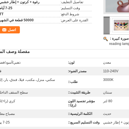
تفاصيل التغليف:
رغوة + كرتون + إطار خشبي
وقت التسليم:
7-25 أيام
شروط الدفع:
TT
القدرة على العرض:
50000 قطعة في الشهر
اتصل
صورة كبيرة :
reading lamp
مفصلة وصف المن
معدن
لون:
ذهبي/أسود/فض
110-240V
مصدر الضوء:
ق
3000K
سكني، منزل، مكتب، فيلا، فندق، بار، إلخ
طلب::
سنتان
طريقة التثبيت::
سطح السقف الداخل
80 لتر
مؤشر تجسيد اللون
كري (را>)85
(رع)::
حديث
الكلمة الرئيسية::
مصباح معل
تون + إطار خشبي
وقت التسليم السريع::
7-25 يوم