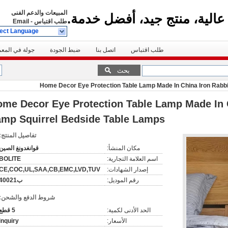
المبيعات والدعم الفنى
عالية، منتج جيد، أفضل خدمة.
طلب اقتباس
-
Email
ect Language
طلب اقتباس
اتصل بنا
ضبط الجودة
جولة في المع
بحث
Home Decor Eye Protection Table Lamp Made In China Iron Rabbi
me Decor Eye Protection Table Lamp Made In C
mp Squirrel Bedside Table Lamps
تفاصيل المنتج:
مكان المنشأ:
قوانغدونغ الصين
اسم العلامة التجارية:
BOLITE
إصدار الشهادات:
CE,COC,UL,SAA,CB,EMC,LVD,TUV
رقم الموديل:
ب40021
شروط الدفع والشحن:
الحد الأدنى لكمية:
5 قطع
الأسعار:
inquiry