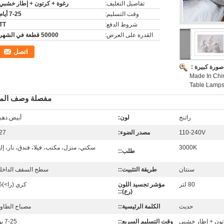
تفاصيل التغليف:
رغوة + كرتون + إطار خشبي
وقت التسليم:
7-25 أيام
شروط الدفع:
TT
القدرة على العرض:
50000 قطعة في الشهر
اتصل
صورة كبيرة :
Made In Chin
Table Lamp
مفصلة وصف المن
راتنج
لون:
أبيض.ذهب
110-240V
مصدر الضوء:
27
3000K
سكني، منزل، مكتب، فيلا، فندق، بار، إلخ
طلب::
سنتان
طريقة التثبيت::
سطح السقف الداخل
80 لتر
مؤشر تجسيد اللون
كري (را>)85
(رع)::
حديث
الكلمة الرئيسية::
مصباح الطاول
تون + إطار خشبي
وقت التسليم السريع::
7-25 يوم