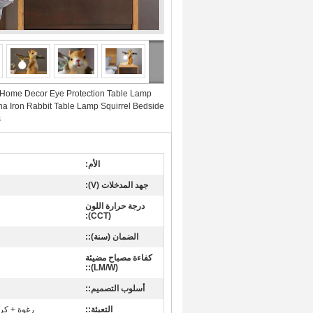
Home Decor Eye Protection Table Lamp
a Iron Rabbit Table Lamp Squirrel Bedside
s
الأم:
جهد المدخلات (V):
درجة حرارة اللون
(CCT):
الضمان (سنة)::
كفاءة مصباح مضيئة
(LM/W)::
أسلوب التصميم::
التعبئة::
رغوة + كر