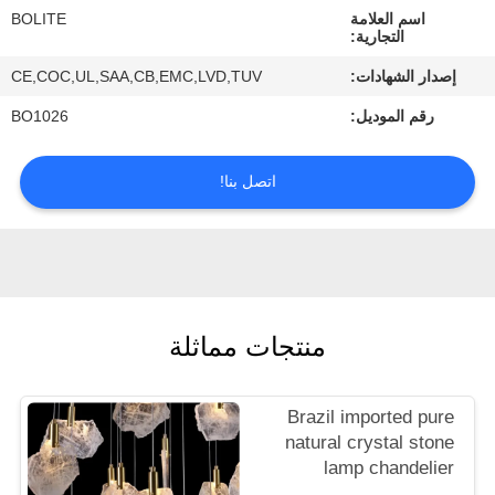
ضبط
اسم العلامة
BOLITE
التجارية:
الجودة
إصدار الشهادات:
CE,COC,UL,SAA,CB,EMC,LVD,TUV
رقم الموديل:
BO1026
اتصل
بنا
اتصل بنا!
طلب
اقتباس
خريطة
منتجات مماثلة
الموقع
Brazil imported pure
PRIVACY
natural crystal stone
lamp chandelier
POLICY
bedroom living room