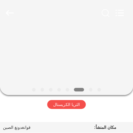
Co.,Ltd.
All
Rights
Reserved.
Developed
by
ECER
منزل
المنتجات
حول
بنا
جولة
الثريا الكريستال
في
المعمل
مكان المنشأ:
قوانغدونغ الصين