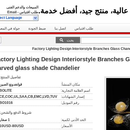
المبيعات والدعم الفنى
عالية، منتج جيد، أفضل خدمة.
طلب اقتباس
-
Email
ect Language
طلب اقتباس
اتصل بنا
ضبط الجودة
جولة في المع
بحث
Factory Lighting Design Interiorstyle Branches Glass Cha
ctory Lighting Design Interiorstyle Branches 
rved glass shade Chandelier
تفاصيل المنتج:
مكان المنشأ:
قوانغدونغ الصين
اسم العلامة التجارية:
BOLITE
إصدار الشهادات:
CE,COC,UL,SAA,CB,EMC,LVD,TUV
رقم الموديل:
BO1016
شروط الدفع والشحن:
الحد الأدنى لكمية:
1 صغار
الأسعار:
10USD-80USD