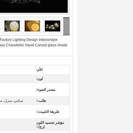
Factory Lighting Design Interiorstyle
ass Chandelier Hand-Carved glass shade
الأم:
لون:
مصدر الضوء:
طلب::
سكني، منزل، مكتب
طريقة التثبيت::
مؤشر تجسيد اللون
(رع)::