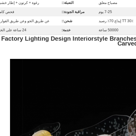
مصباح معلق
التعبئة::
رغوة + كرتون + إطار خشب
7-25 يوم
مراقبة الجودة::
فحص كام
TT 30٪ إيداع 70٪ رصيد
شحن::
عن طريق الجو وعن طريق القوار
50000 ساعة
خدمة:
24 ساعة على الخط
Factory Lighting Design Interiorstyle Branche
Carve