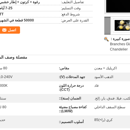
تفاصيل التغليف:
رغوة + كرتون + إطار خشبي
وقت التسليم:
7-25 أيام
شروط الدفع:
TT
القدرة على العرض:
50000 قطعة في الشهر
اتصل
صورة كبيرة :
Branches Gl
Chandelier
مفصلة وصف المن
اكريليك + معدن
مقاس:
80 سم
الذهب الأسود
جهد المدخلات (V):
10-240V
قاد
درجة حرارة اللون
000K
(CCT):
، فيلا، فندق، بار، إلخ.
الضمان (سنة)::
سنتا
سطح السقف الداخلي
كفاءة مصباح مضيئة
80 لتر
(LM/W)::
كري (را>)85
حدي
أسلوب التصميم::